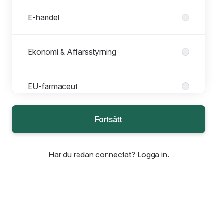
E-handel
Ekonomi & Affärsstyrning
EU-farmaceut
Fortsätt
Farmaceutstudent
Har du redan connectat?
Logga in
.
Human Resources
Juridik, Säkerhet & Beredskap