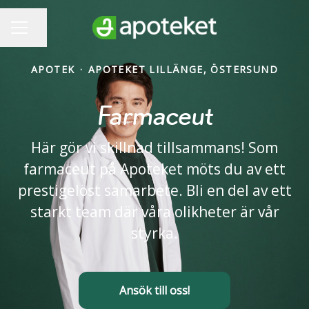
Dela sidan
KARRIÄRMENY
APOTEK
·
APOTEKET LILLÄNGE, ÖSTERSUND
Farmaceut
Här gör vi skillnad tillsammans! Som
farmaceut på Apoteket möts du av ett
prestigelöst samarbete. Bli en del av ett
starkt team där våra olikheter är vår
styrka.
Ansök till oss!