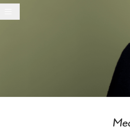
Dela sidan
KARRIÄRMENY
Med