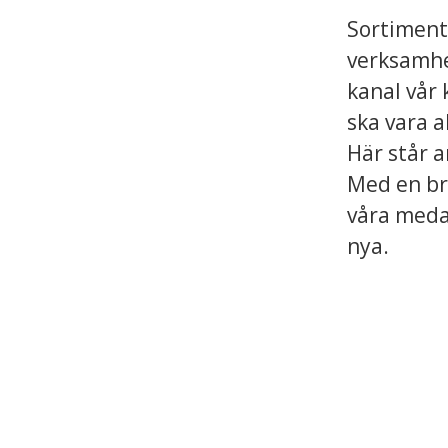
Sortiment 
verksamhet
kanal vår 
ska vara ak
Här står 
Med en br
våra medar
nya.