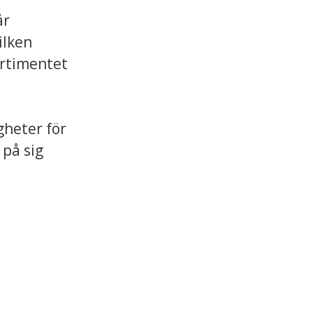
år
ilken
Sortimentet
heter för
 på sig