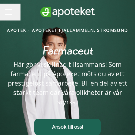
Dela sidan
KARRIÄRMENY
APOTEK
·
APOTEKET FJÄLLÄMMELN, STRÖMSUND
Farmaceut
Här gör vi skillnad tillsammans! Som
farmaceut på Apoteket möts du av ett
prestigelöst samarbete. Bli en del av ett
starkt team där våra olikheter är vår
styrka.
Ansök till oss!