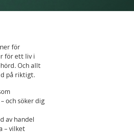
ner för
för ett liv i
 hörd. Och allt
ad på riktigt.
 som
– och söker dig
ud av handel
 – vilket