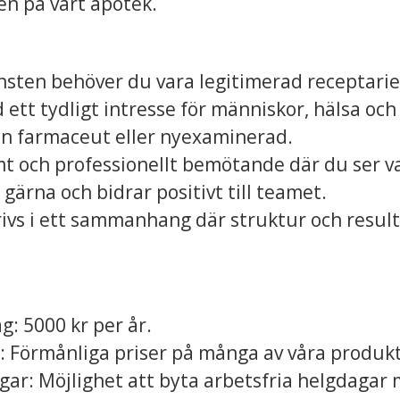
n på vårt apotek.
nsten behöver du vara legitimerad receptarie
ett tydligt intresse för människor, hälsa oc
en farmaceut eller nyexaminerad.
mt och professionellt bemötande där du ser v
ärna och bidrar positivt till teamet.
trivs i ett sammanhang där struktur och result
g: 5000 kr per år.
: Förmånliga priser på många av våra produkt
gar: Möjlighet att byta arbetsfria helgdagar