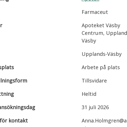
Farmaceut
r
Apoteket Väsby
Centrum, Uppland
Väsby
Upplands-Väsby
splats
Arbete på plats
llningsform
Tillsvidare
tning
Heltid
 ansökningsdag
31 juli 2026
 för kontakt
Anna.Holmgren@a