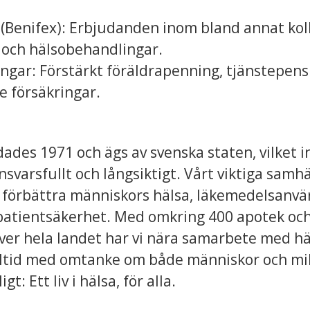
(Benifex): Erbjudanden inom bland annat kolle
m och hälsobehandlingar.
ngar: Förstärkt föräldrapenning, tjänstepensi
 försäkringar.
des 1971 och ägs av svenska staten, vilket i
svarsfullt och långsiktigt. Vårt viktiga sam
 förbättra människors hälsa, läkemedelsanv
d patientsäkerhet. Med omkring 400 apotek oc
er hela landet har vi nära samarbete med hä
lltid med omtanke om både människor och mil
gt: Ett liv i hälsa, för alla.