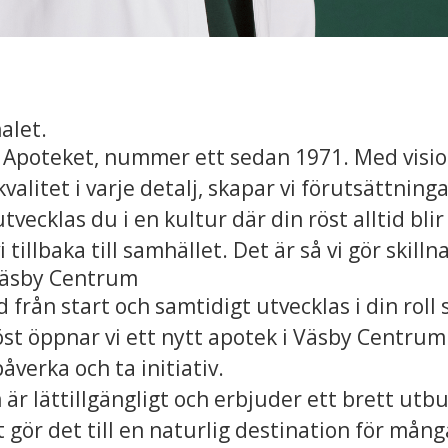
alet.
 Apoteket, nummer ett sedan 1971. Med visio
alitet i varje detalj, skapar vi förutsättningar 
tvecklas du i en kultur där din röst alltid blir
i tillbaka till samhället. Det är så vi gör skilln
äsby Centrum
d från start och samtidigt utvecklas i din roll
st öppnar vi ett nytt apotek i Väsby Centrum 
påverka och ta initiativ.
r lättillgängligt och erbjuder ett brett utb
t gör det till en naturlig destination för många