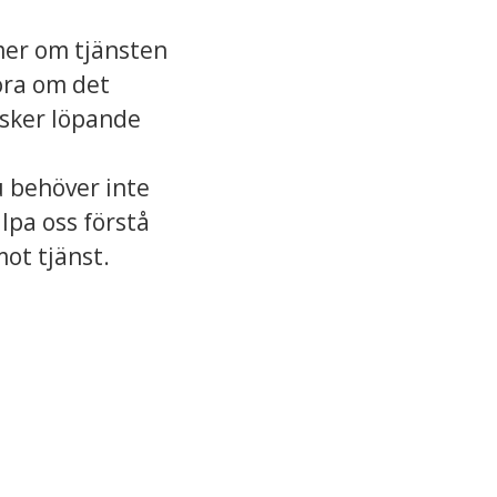
 mer om tjänsten
öra om det
u sker löpande
u behöver inte
lpa oss förstå
ot tjänst.