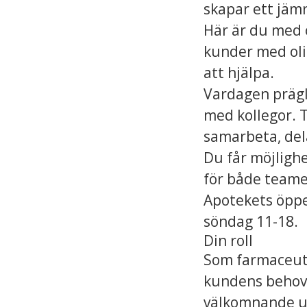
skapar ett jäm
Här är du med 
kunder med olik
att hjälpa.
Vardagen prägl
med kollegor. T
samarbeta, del
Du får möjlighe
för både teame
Apotekets öppe
söndag 11-18.
Din roll
Som farmaceut 
kundens behov i
välkomnande up