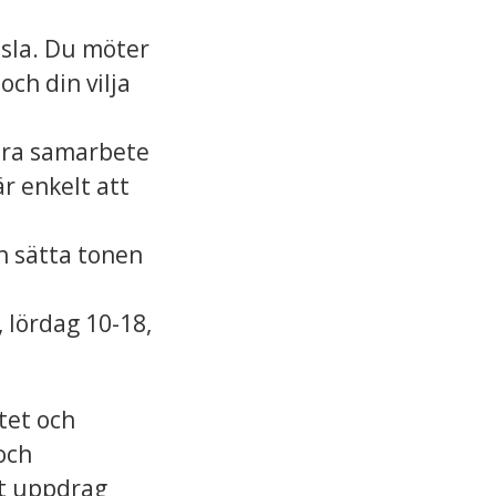
sla. Du möter
och din vilja
ära samarbete
r enkelt att
h sätta tonen
 lördag 10-18,
tet och
 och
tt uppdrag