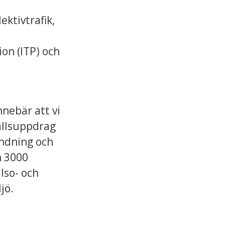
ktivtrafik,
on (ITP) och
nnebär att vi
hällsuppdrag
ändning och
h 3000
lso- och
jö.