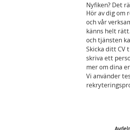
Nyfiken? Det rä
Hör av dig om r
och vår verksam
känns helt rätt
och tjänsten ka
Skicka ditt CV 
skriva ett pers
mer om dina er
Vi använder tes
rekryteringspro
Avdel