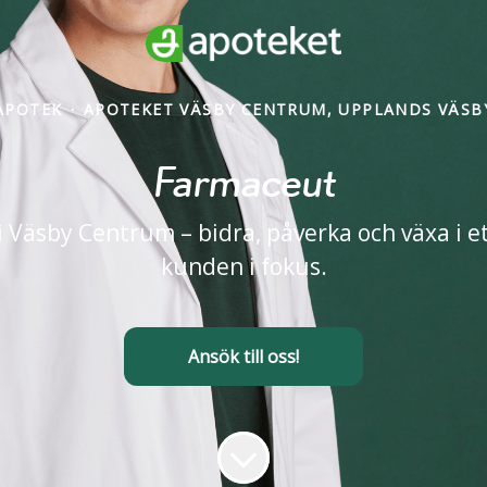
APOTEK
·
APOTEKET VÄSBY CENTRUM, UPPLANDS VÄSB
Farmaceut
i Väsby Centrum – bidra, påverka och växa i
kunden i fokus.
Ansök till oss!