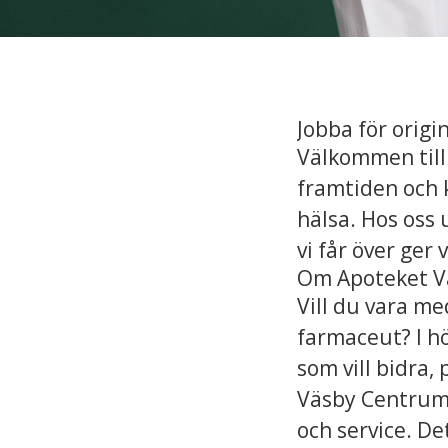
Jobba för origin
Välkommen till
framtiden och kv
hälsa. Hos oss u
vi får över ger v
Om Apoteket V
Vill du vara me
farmaceut? I hö
som vill bidra, 
Väsby Centrum ä
och service. De