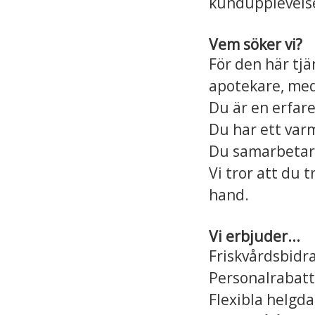
kundupplevelse
Vem söker vi?
För den här tjä
apotekare, med 
Du är en erfar
Du har ett var
Du samarbetar g
Vi tror att du 
hand.
Vi erbjuder...
Friskvårdsbidra
Personalrabatt
Flexibla helgda