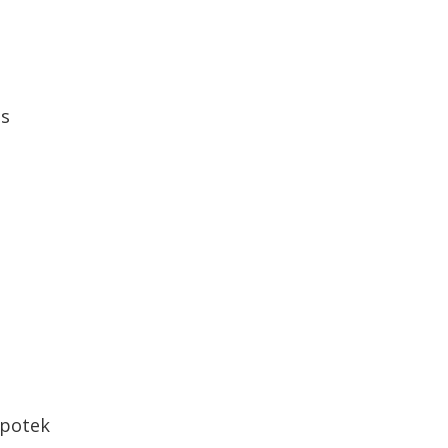
s
potek