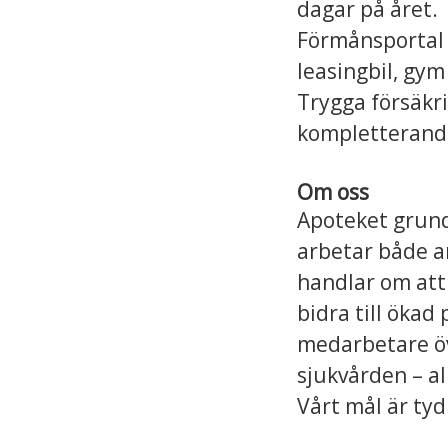
dagar på året.
Förmånsportal 
leasingbil, gy
Trygga försäkri
kompletterande
Om oss
Apoteket grunda
arbetar både an
handlar om att
bidra till öka
medarbetare öv
sjukvården – a
Vårt mål är tydli