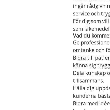
ingår rådgivnin
service och try
För dig som vil
som läkemedels
Vad du kommer 
Ge professione
omtanke och fö
Bidra till patie
känna sig tryg
Dela kunskap o
tillsammans.
Hålla dig uppda
kunderna bästa
Bidra med idéer