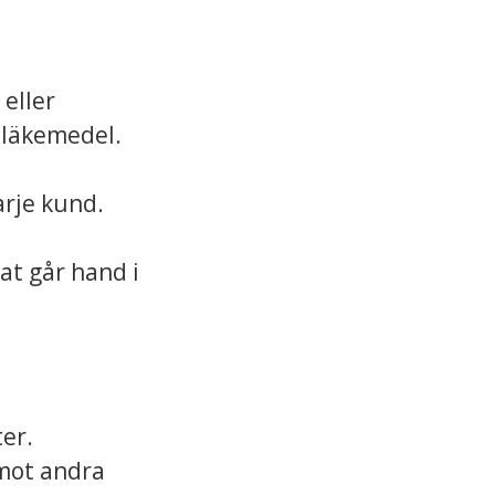
 eller
h läkemedel.
arje kund.
at går hand i
er.
 mot andra