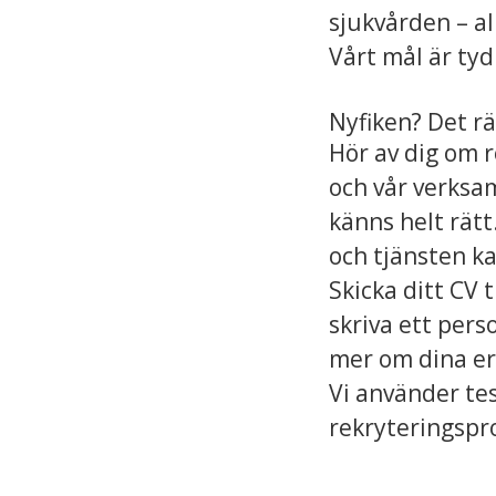
sjukvården – a
Vårt mål är tydli
Nyfiken? Det rä
Hör av dig om r
och vår verksam
känns helt rätt
och tjänsten ka
Skicka ditt CV 
skriva ett pers
mer om dina er
Vi använder tes
rekryteringspro