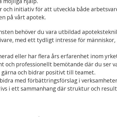
 möjliga hjälp.
 och initiativ för att utveckla både arbetsva
n på vårt apotek.
änsten behöver du vara utbildad apoteksteknik
are, med ett tydligt intresse för människor,
rad eller har flera års erfarenhet inom yrke
mt och professionellt bemötande där du ser v
ärna och bidrar positivt till teamet.
 bidra med förbättringsförslag i verksamhete
trivs i ett sammanhang där struktur och result