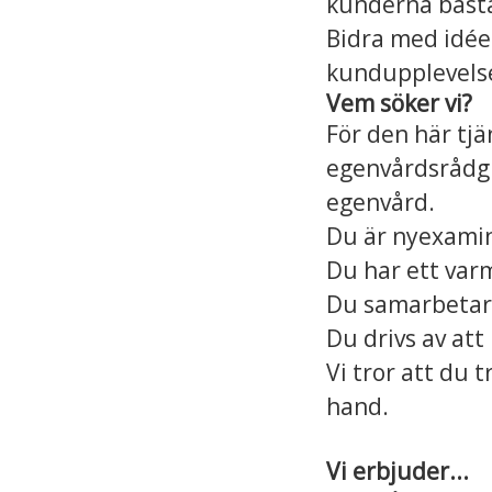
kunderna bästa
Bidra med idéer
kundupplevelse
Vem söker vi?
För den här tj
egenvårdsrådgiv
egenvård.
Du är nyexamine
Du har ett var
Du samarbetar g
Du drivs av att
Vi tror att du 
hand.
Vi erbjuder...