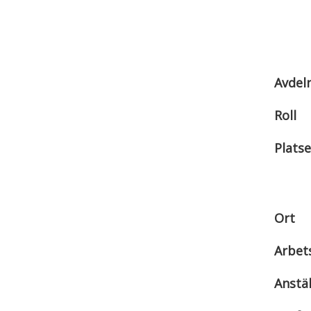
Avdel
Roll
Platse
Ort
Arbet
Anstä