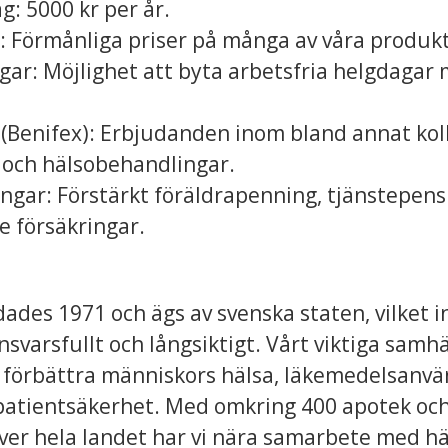
g: 5000 kr per år.
: Förmånliga priser på många av våra produkt
gar: Möjlighet att byta arbetsfria helgdagar
(Benifex): Erbjudanden inom bland annat kolle
m och hälsobehandlingar.
ngar: Förstärkt föräldrapenning, tjänstepensi
 försäkringar.
des 1971 och ägs av svenska staten, vilket i
svarsfullt och långsiktigt. Vårt viktiga sam
 förbättra människors hälsa, läkemedelsanv
d patientsäkerhet. Med omkring 400 apotek oc
er hela landet har vi nära samarbete med hä