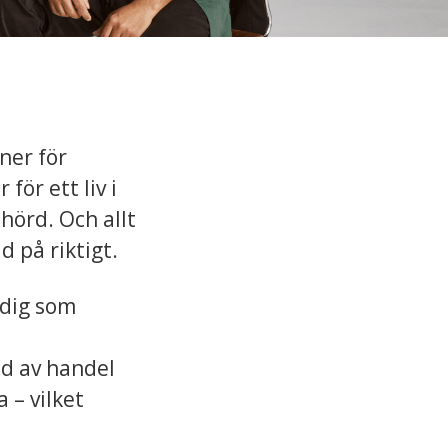
ner för
för ett liv i
 hörd. Och allt
ad på riktigt.
 dig som
ud av handel
 – vilket