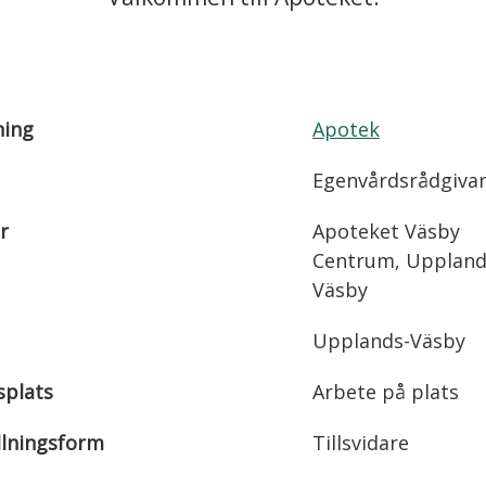
ning
Apotek
Egenvårdsrådgiva
r
Apoteket Väsby
Centrum, Uppland
Väsby
Upplands-Väsby
splats
Arbete på plats
llningsform
Tillsvidare