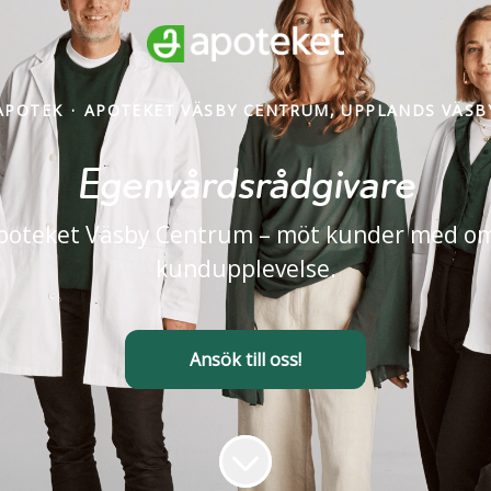
APOTEK
·
APOTEKET VÄSBY CENTRUM, UPPLANDS VÄSB
Egenvårdsrådgivare
poteket Väsby Centrum – möt kunder med omtan
kundupplevelse.
Ansök till oss!