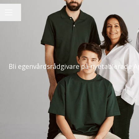
Dela sidan
KARRIÄRMENY
Bli egenvårdsrådgivare på nyetablerade A