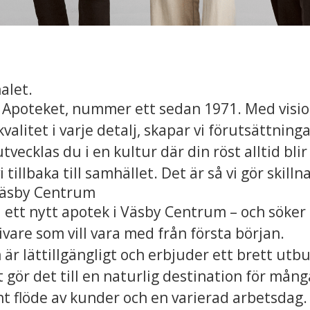
alet.
 Apoteket, nummer ett sedan 1971. Med visio
alitet i varje detalj, skapar vi förutsättningar 
tvecklas du i en kultur där din röst alltid blir
i tillbaka till samhället. Det är så vi gör skilln
äsby Centrum
i ett nytt apotek i Väsby Centrum – och söker
are som vill vara med från första början.
r lättillgängligt och erbjuder ett brett utb
t gör det till en naturlig destination för många
nt flöde av kunder och en varierad arbetsdag.