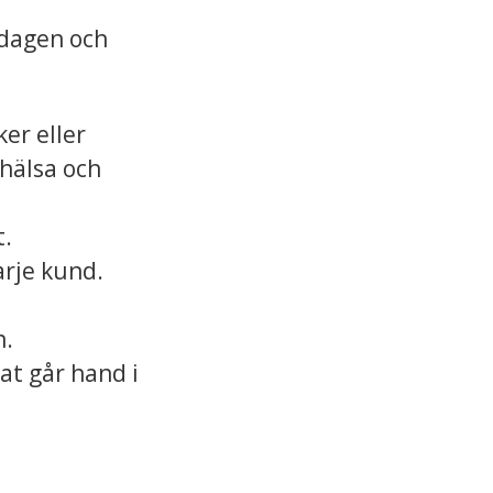
rdagen och
er eller
 hälsa och
t.
arje kund.
n.
at går hand i