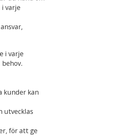
i varje
 ansvar,
 i varje
 behov.
åra kunder kan
h utvecklas
r, för att ge