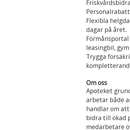
Friskvårdsbidra
Personalrabatt
Flexibla helgda
dagar på året.
Förmånsportal 
leasingbil, gy
Trygga försäkri
kompletterande
Om oss
Apoteket grunda
arbetar både an
handlar om att
bidra till öka
medarbetare öv