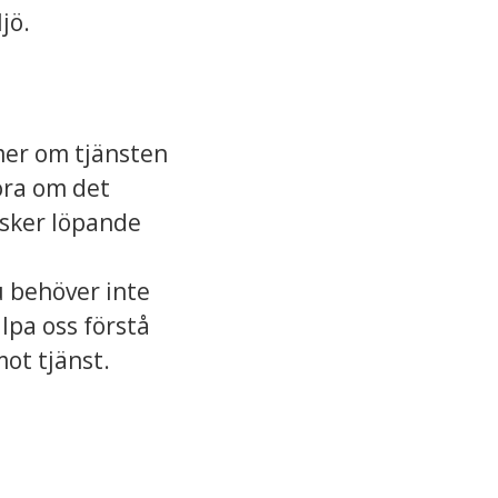
jö.
 mer om tjänsten
öra om det
u sker löpande
u behöver inte
lpa oss förstå
ot tjänst.