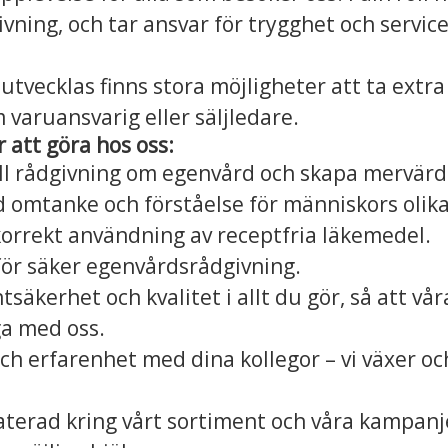
ning, och tar ansvar för trygghet och service 
l utvecklas finns stora möjligheter att ta extra
varuansvarig eller säljledare.
att göra hos oss:
ll rådgivning om egenvård och skapa mervärde
omtanke och förståelse för människors olika
orrekt användning av receptfria läkemedel.
r för säker egenvårdsrådgivning.
ntsäkerhet och kvalitet i allt du gör, så att v
ga med oss.
ch erfarenhet med dina kollegor – vi växer oc
terad kring vårt sortiment och våra kampanje