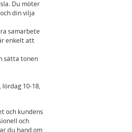
sla. Du möter
och din vilja
ära samarbete
r enkelt att
h sätta tonen
 lördag 10-18,
tet och kundens
sionell och
 har du hand om