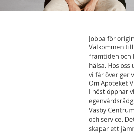
Jobba för origin
Välkommen till
framtiden och kv
hälsa. Hos oss u
vi får över ger v
Om Apoteket V
I höst öppnar v
egenvårdsrådgiv
Väsby Centrum ä
och service. De
skapar ett jäm