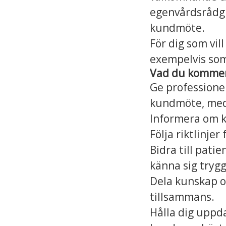
egenvårdsrådgiv
kundmöte.
För dig som vil
exempelvis som 
Vad du kommer 
Ge professione
kundmöte, med 
Informera om k
Följa riktlinje
Bidra till patie
känna sig tryg
Dela kunskap o
tillsammans.
Hålla dig uppda