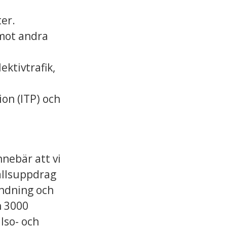
er.
 mot andra
ktivtrafik,
on (ITP) och
nnebär att vi
hällsuppdrag
ändning och
h 3000
lso- och