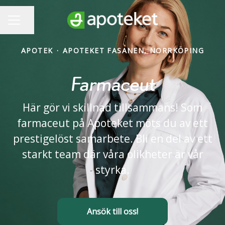
Dela sidan
KARRIÄRMENY
APOTEK
·
APOTEKET FASANEN, NORRKÖPING
Farmaceut
Här gör vi skillnad tillsammans! Som
farmaceut på Apoteket möts du av ett
prestigelöst samarbete. Bli en del av ett
starkt team där våra olikheter är vår
styrka.
Ansök till oss!