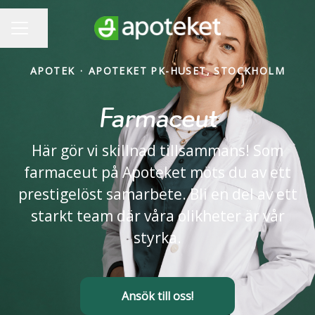
Dela sidan
KARRIÄRMENY
APOTEK
·
APOTEKET PK-HUSET, STOCKHOLM
Farmaceut
Här gör vi skillnad tillsammans! Som
farmaceut på Apoteket möts du av ett
prestigelöst samarbete. Bli en del av ett
starkt team där våra olikheter är vår
styrka.
Ansök till oss!