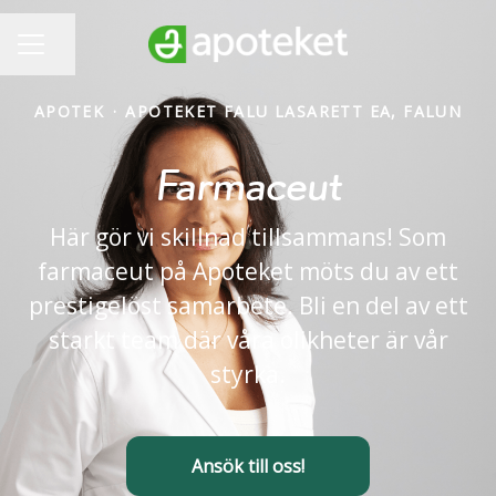
Dela sidan
KARRIÄRMENY
APOTEK
·
APOTEKET FALU LASARETT EA, FALUN
Farmaceut
Här gör vi skillnad tillsammans! Som
farmaceut på Apoteket möts du av ett
prestigelöst samarbete. Bli en del av ett
starkt team där våra olikheter är vår
styrka.
Ansök till oss!