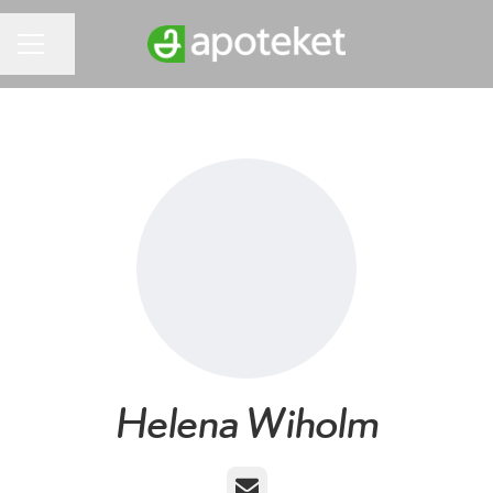
Dela sidan
KARRIÄRMENY
Helena Wiholm
E-post