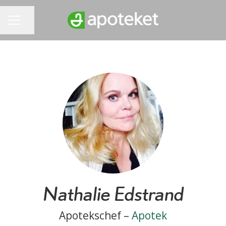
Dela sidan
KARRIÄRMENY
Nathalie Edstrand
Apotekschef –
Apotek