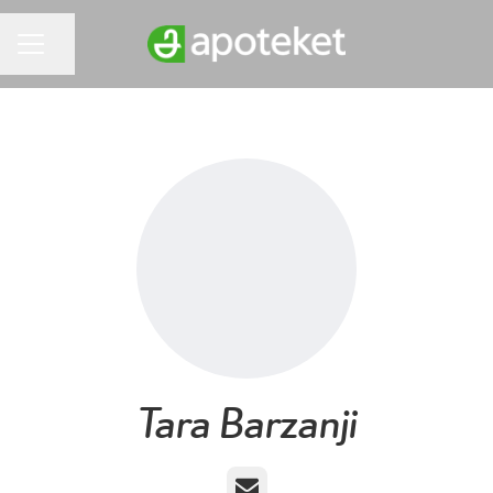
Dela sidan
KARRIÄRMENY
Tara Barzanji
E-post