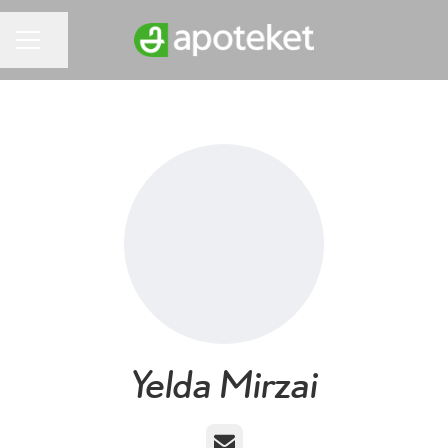
Dela sidan
KARRIÄRMENY
Yelda Mirzai
E-post