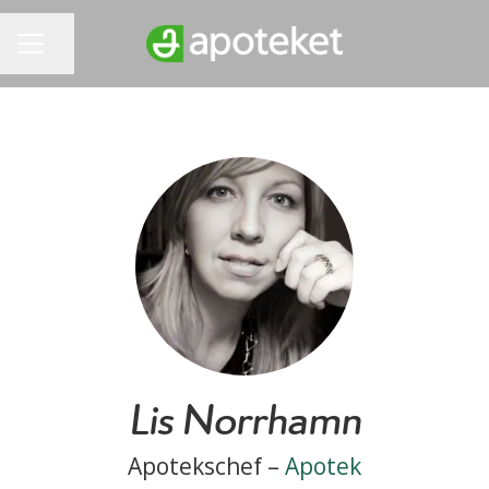
Dela sidan
KARRIÄRMENY
Lis Norrhamn
Apotekschef –
Apotek