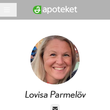
Dela sidan
KARRIÄRMENY
Lovisa Parmelöv
E-post