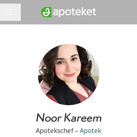
Dela sidan
KARRIÄRMENY
Noor Kareem
Apotekschef –
Apotek