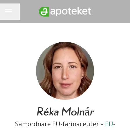
Dela sidan
KARRIÄRMENY
Réka Molnár
Samordnare EU-farmaceuter –
EU-