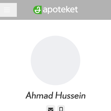
Dela sidan
KARRIÄRMENY
Ahmad Hussein
E-post
Telefon