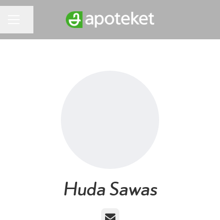
Dela sidan
KARRIÄRMENY
Huda Sawas
E-post