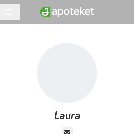
Dela sidan
KARRIÄRMENY
Laura
E-post