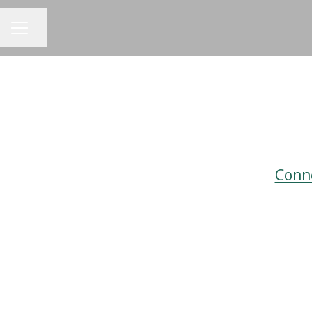
Dela sidan
KARRIÄRMENY
Conn