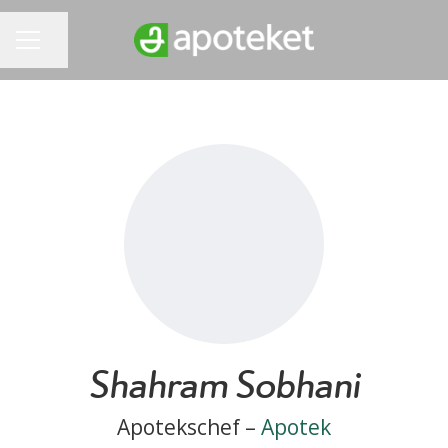
Dela sidan
KARRIÄRMENY
Shahram Sobhani
Apotekschef –
Apotek