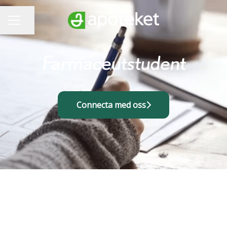
Dela sidan
KARRIÄRMENY
Farmaceutstudent
Connecta med oss